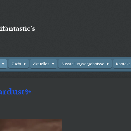
fantastic´s
e
Zucht
Aktuelles
Ausstellungsergebnisse
Kontakt
ardust✨