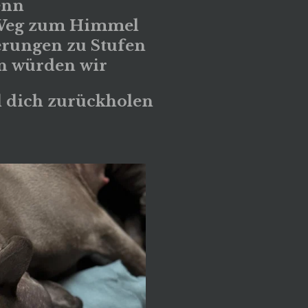
nn
eg
zum
Himmel
erungen
zu
Stufen
n
würden
wir
d
dich
zurückholen