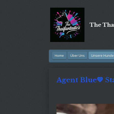
Zum
Hauptinhalt
springen
The Thai
Home
Über Uns
Unsere Hund
Agent Blue💙 St