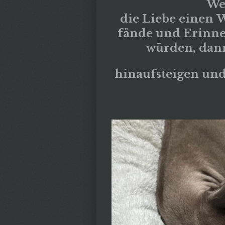
We
die
Liebe
einen
W
fände
und
Erinn
würden
,
dan
hinaufsteigen
un