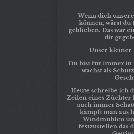
Wenn dich unsere 
können, wärst du 
geblieben. Das war ei
dir gegeb
Unser kleiner
Du bist für immer i
wachst als Schut
Geschw
Heute schreibe ich 
Zeilen eines Züchter Le
auch immer Schat
kämpft man aus l
Windmühlen um 
festzustellen das 
Gewinn