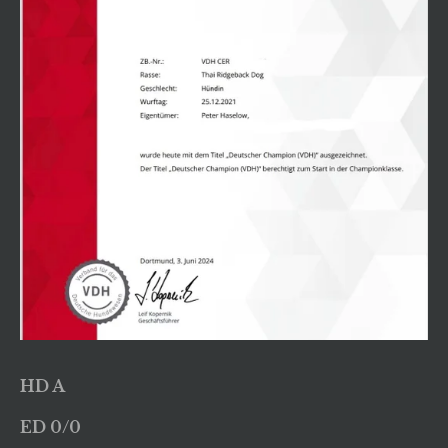
HD A
ED 0/0